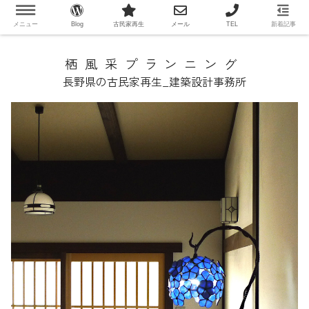
メニュー
Blog
古民家再生
メール
TEL
新着記事
栖風采プランニング
長野県の古民家再生_建築設計事務所