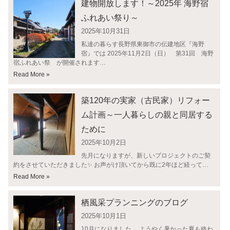
建物開放します！～2025年 海野宿
ふれあい祭り～
2025年10月31日
私達の暮らす長野県東御市の伝建地区『海野
宿』では 2025年11月2日（日） 第31回 海野
宿ふれあい祭 が開催されます…
Read More »
築120年の実家（古民家）リフォー
ム計画～一人暮らしの親と同居する
ために
2025年10月2日
先月になりますが、新しいプロジェクトのご契
約をさせていただきました✨ お声がけ頂いてから既に2年ほど経って…
Read More »
栖風采プランニングのブログ
2025年10月1日
10月になりました。 ようやく暑かった夏も終わ