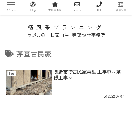
メニュー
Blog
古民家再生
メール
TEL
新着記事
栖風采プランニング
長野県の古民家再生_建築設計事務所
茅葺古民家
長野市で古民家再生 工事中～基
Blog
礎工事～
2022.07.07