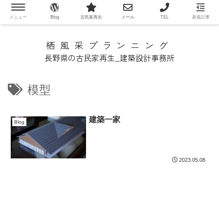
メニュー
Blog
古民家再生
メール
TEL
新着記事
栖風采プランニング
長野県の古民家再生_建築設計事務所
模型
建築一家
Blog
2023.05.08