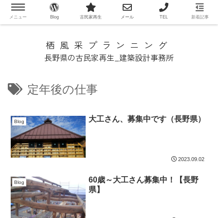
メニュー
Blog
古民家再生
メール
TEL
新着記事
栖風采プランニング
長野県の古民家再生_建築設計事務所
定年後の仕事
大工さん、募集中です（長野県）
Blog
2023.09.02
60歳～大工さん募集中！【長野
Blog
県】