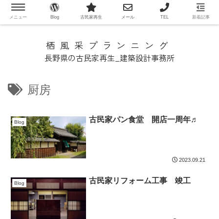
メニュー
Blog
古民家再生
メール
TEL
新着記事
栖風采プランニング
長野県の古民家再生_建築設計事務所
厨房
古民家パン食堂 開店一周年♬
Blog
2023.09.21
古民家リフォーム工事 竣工
Blog