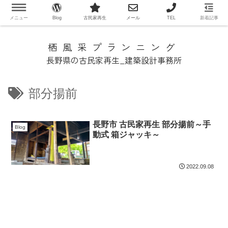
メニュー
Blog
古民家再生
メール
TEL
新着記事
栖風采プランニング
長野県の古民家再生_建築設計事務所
部分揚前
長野市 古民家再生 部分揚前～手
Blog
動式 箱ジャッキ～
2022.09.08