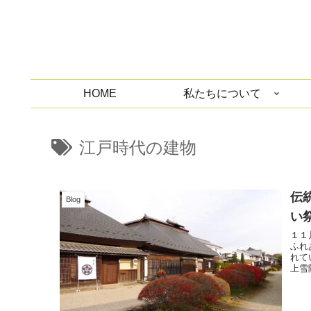
HOME
私たちについて
江戸時代の建物
伝
Blog
い
１１
ふれあい祭
れて
上雪