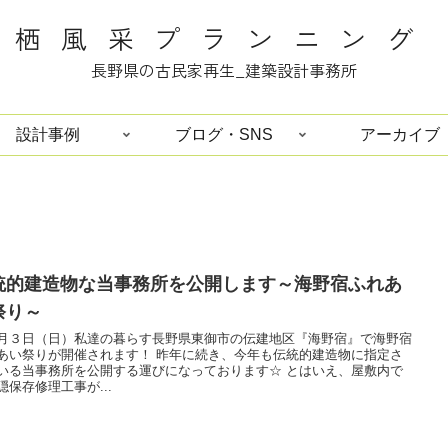
栖風采プランニング
長野県の古民家再生_建築設計事務所
設計事例
ブログ・SNS
アーカイブ
統的建造物な当事務所を公開します～海野宿ふれあ
祭り～
月３日（日）私達の暮らす長野県東御市の伝建地区『海野宿』で海野宿
りが開催されます！ 昨年に続き、今年も伝統的建造物に指定さ
いる当事務所を公開する運びになっております☆ とはいえ、屋敷内で
隠保存修理工事が...