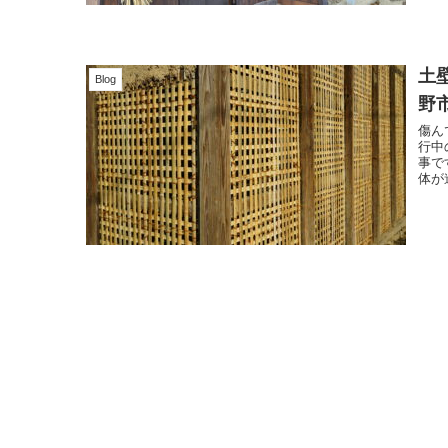
土
Blog
野
傷ん
行中
事です。 春に現場が始まり、外壁を
体が