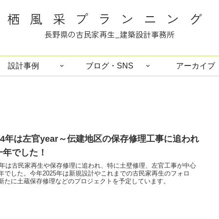
栖風采プランニング
長野県の古民家再生_建築設計事務所
設計事例
ブログ・SNS
アーカイブ
024年は左官year～伝建地区の保存修理工事に追われ
一年でした！
24年は古民家再生や保存修理に追われ、特に土壁修理、左官工事が中心
年でした。今年2025年は新規設計やこれまでの古民家再生のフォロ
新たに土蔵保存修理などのプロジェクトを予定しています。