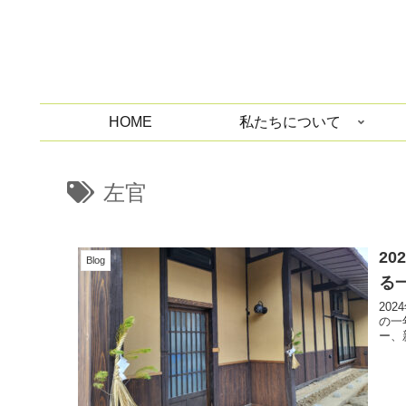
HOME
私たちについて
左官
2
Blog
る
20
の一
ー、