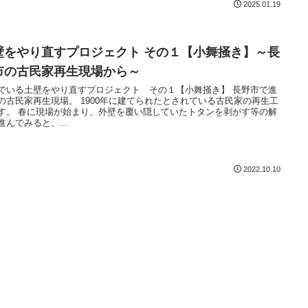
2025.01.19
壁をやり直すプロジェクト その１【小舞掻き】～長
市の古民家再生現場から～
でいる土壁をやり直すプロジェクト その１【小舞掻き】 長野市で進
の古民家再生現場。 1900年に建てられたとされている古民家の再生工
覆い隠していたトタンを剥がす等の解
進んでみると、...
2022.10.10