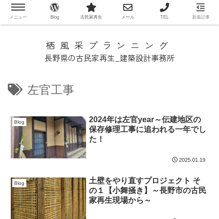
メニュー
Blog
古民家再生
メール
TEL
新着記事
栖風采プランニング
長野県の古民家再生_建築設計事務所
左官工事
2024年は左官year～伝建地区の
Blog
保存修理工事に追われる一年でし
た！
2025.01.19
土壁をやり直すプロジェクト そ
Blog
の１【小舞掻き】～長野市の古民
家再生現場から～