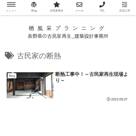
メニュー
Blog
古民家再生
メール
TEL
新着記事
栖風采プランニング
長野県の古民家再生_建築設計事務所
古民家の断熱
断熱工事中！～古民家再生現場よ
Blog
り～
2023.09.07